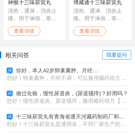
神猴十三味菥蓂丸
博藏通十三味菥蓂丸
清热，通淋，消炎止
清热、通淋、消炎止
痛。用于淋病，睾丸
痛。用于淋病，睾丸
肿大，膀胱炎，腰痛
肿大，膀胱炎，腰痛
查看详情
查看详情
等。
等。
相关问答
我要提问
你好，本人42岁卵巢囊肿。月经不调，快要没月经吃了十三味菥蓂九，和二十五味鬼臼丸这两种药是冶我这种病吗
您好！卵巢囊肿，月经不调，可以服用藏药组方【二十五味鬼臼丸+十四味羚牛角丸+二十六味通经散】，伴有尿路感染，妇科炎症可以搭配【十三味菥蓂丸】，如需了解更多，可以添加我们的药师微信：XYZYW009，扎西德勒！
做过化验，慢性尿道炎，(尿道骚痒)？好用吗？
您好！慢性尿道炎、尿道骚痒，服用藏药组方【 十三味菥蓂丸 + 前列宁胶囊 】的效果还是很不错的。针对每个患者症状、体质吸收不同，配伍用药剂量也不尽相同，具体用药方案，您可以添加藏药师微信：XYZYW009，进一步了解。扎西德勒！
十三味菥蓂丸有青海省通天河藏药制药厂和林卓藏药制药厂的，效果是一样的吧？
您好！十三味菥蓂丸是通用名，不同厂家生产的成分和功能主治都是一样的。但生产工艺和原材料的选择上会有稍有差异，效果也会稍有差异。如需了解更多，可以添加我们的药师微信：XYZYW009，扎西德勒！