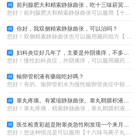
前列腺肥大和精索静脉曲张，吃十三味菥蓂丸和十六味马蔺子丸，行吧，我的下面不苏复？这两种药怎么吃法
您好！前列腺肥大和精索静脉曲张可以服用【十三味菥蓂丸+十六味马蔺子丸】，您可以添加我们的药师微信：XYZYW009，我们有【用药助手】注册说明，按纸上的提示注册后每天会收到服药提醒，为您的健康保驾护航！
你好，我双侧精索静脉曲张，可以治吗？
您好！双侧精索静脉曲张也可以服用藏药组方【 十三味菥蓂丸+十六味马蔺子丸 】，详细了解，可以添加我们的藏药师微信：XYZYW009，扎西德勒！
妇科炎症好几年了，主要是外阴瘙痒，不多，就一小块，但是有时这里有时那里，阴道口也有感觉还是痒
您好！慢性妇科炎症，外阴瘙痒，可以服用藏药组方【萨热大鹏丸 + 二十五味鬼臼丸 + 十三味菥蓂丸】，二十五味鬼臼丸祛风镇痛，调经血。用于妇女血症，风症，子宫虫病（藏译：盆腔炎、附件炎、子宫内膜炎、宫颈炎、子宫肌瘤、阴道炎），下肢关节疼痛、小腹、肝、胆、上体疼痛，心烦血虚，月经不调。十三味菥蓂丸清热，通淋，消炎止痛。用于淋病，睾丸肿大，膀胱炎，腰痛等。萨热大鹏丸消炎止痛。用于妇女白带过多、男性血尿、寒热肾病、急性腹痛、尿道感染。详细了解，可以添加我们的藏药师微信：XYZYW009，扎西德勒！
輸卵管积液有藥能吃好嗎？
您好！有的。输卵管积水为慢性输卵管炎症中较为常见的类型。可以服用藏药经典组合【二十五味鬼臼丸 + 十三味菥蓂丸】效果是比较好的。二十五味鬼臼丸主治祛风镇痛，调经血。用于妇女血症，风症，子宫虫病（藏译：盆腔炎、附件炎、子宫内膜炎、宫颈炎、子宫肌瘤、阴道炎），下肢关节疼痛、小腹、肝、胆、上体疼痛，心烦血虚，月经不调。十三味菥蓂丸主治清热、通淋、消炎止痛。用于淋病，睾丸肿大，膀胱炎，腰痛等。详细了解，可以添加我们的藏药师微信：XYZYW009，扎西德勒！
睾丸疼痛。有紧缩静脉曲张。睾丸鞘膜积液。会阴疼痛。用十六味马子丸一个月没看好，不知道对不对症。
您好！睾丸疼痛，精索静脉曲张，睾丸鞘膜积液，会阴疼痛，服用【十六味马蔺子丸】是对症的，但您的症状较多，单独服用十六味马蔺子丸起效会比较慢。可以搭配【十三味菥蓂丸】，有协同增效的作用，疗效会比较好。详情可以添加我们的药师微信：XYZYW009，扎西德勒！
医生检查彩超是附睾炎急性刚发现一个来月，住院输液时消肿时肿胀，伴随左侧前列腺脊隐痛，请问吃十六味马蔺子丸可以吗?应该配合其它啥药吃。
您好！您这种情况是可以服用【十六味马蔺子丸】的，可以搭配【十三味菥蓂丸】，效果会更好些。【十六味马蔺子丸】清热消肿。用于睾丸肿瘤，肾炎引起的下肢疼痛，寒性肾病，亦可用于睾丸结核。详细了解，可以添加我们的藏药师微信：XYZYW009，扎西德勒！