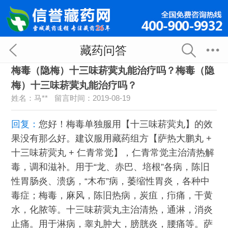
藏药问答
梅毒（隐梅）十三味菥蓂丸能治疗吗？梅毒（隐
梅）十三味菥蓂丸能治疗吗？
姓名：马**
留言时间：2019-08-19
回复：
您好！梅毒单独服用【十三味菥蓂丸】的效
果没有那么好。建议服用藏药组方【萨热大鹏丸 +
十三味菥蓂丸 + 仁青常觉】，仁青常觉主治清热解
毒，调和滋补。用于“龙、赤巴、培根”各病，陈旧
性胃肠炎、溃疡，“木布”病，萎缩性胃炎，各种中
毒症；梅毒，麻风，陈旧热病，炭疽，疖痛，干黄
水，化脓等。十三味菥蓂丸主治清热，通淋，消炎
止痛。用于淋病，睾丸肿大，膀胱炎，腰痛等。萨