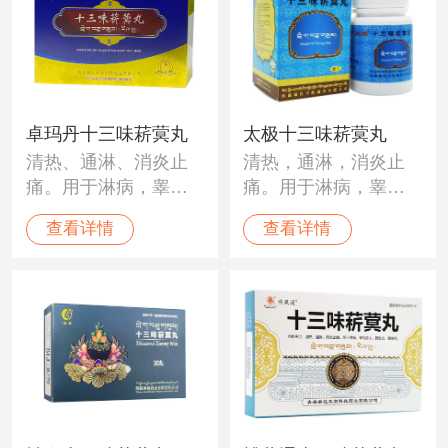
卓玛丹十三味菥蓂丸
太极十三味菥蓂丸
清热、通淋、消炎止
清热，通淋，消炎止
痛。用于淋病，睾丸
痛。用于淋病，睾丸
肿大，膀胱炎，腰痛
肿大，膀胱炎，腰
查看详情
查看详情
等。
痛。