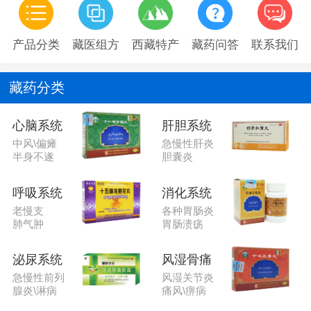
产品分类
藏医组方
西藏特产
藏药问答
联系我们
藏药分类
心脑系统
肝胆系统
中风\偏瘫
急慢性肝炎
半身不遂
胆囊炎
呼吸系统
消化系统
老慢支
各种胃肠炎
肺气肿
胃肠溃疡
泌尿系统
风湿骨痛
急慢性前列
风湿关节炎
腺炎\淋病
痛风\痹病