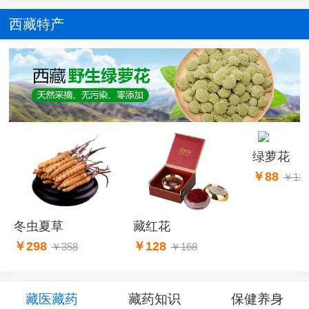
西藏特产
绿萝花
￥88
￥12
藏红花
冬虫夏草
￥128
￥298
￥168
￥358
藏医藏药
藏药知识
保健养身