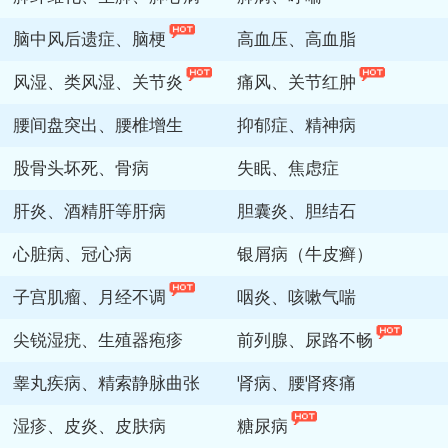
脑中风后遗症、脑梗
高血压、高血脂
风湿、类风湿、关节炎
痛风、关节红肿
腰间盘突出、腰椎增生
抑郁症、精神病
股骨头坏死、骨病
失眠、焦虑症
肝炎、酒精肝等肝病
胆囊炎、胆结石
心脏病、冠心病
银屑病（牛皮癣）
子宫肌瘤、月经不调
咽炎、咳嗽气喘
尖锐湿疣、生殖器疱疹
前列腺、尿路不畅
睾丸疾病、精索静脉曲张
肾病、腰肾疼痛
湿疹、皮炎、皮肤病
糖尿病