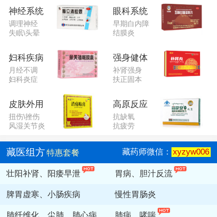
神经系统
眼科系统
调理神经
早期白内障
失眠\头晕
结膜炎
妇科疾病
强身健体
月经不调
补肾强身
妇科炎症
扶正固本
皮肤外用
高原反应
扭伤\挫伤
抗缺氧
风湿关节炎
抗疲劳
藏医组方
藏药师微信：
xyzyw006
特惠套餐
壮阳补肾、阳痿早泄
胃病、胆汁反流
脾胃虚寒、小肠疾病
慢性胃肠炎
肺纤维化、尘肺、肺心病
肺病、哮喘