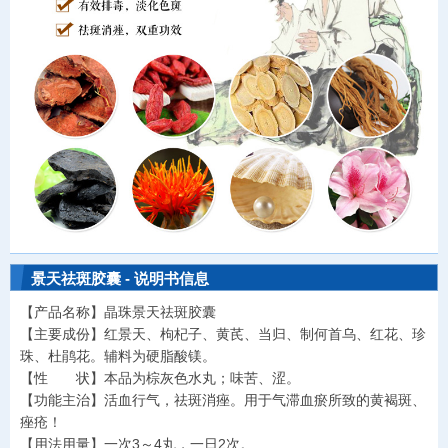
景天祛斑胶囊 - 说明书信息
【产品名称】晶珠景天祛斑胶囊
【主要成份】红景天、枸杞子、黄芪、当归、制何首乌、红花、珍
珠、杜鹃花。辅料为硬脂酸镁。
【性 状】本品为棕灰色水丸；味苦、涩。
【功能主治】活血行气，祛斑消痤。用于气滞血瘀所致的黄褐斑、
痤疮！
【用法用量】一次3～4丸，一日2次。