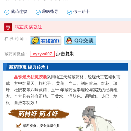
藏药连锁
藏医指导
假一赔十
满立减 满就送
在线药师：
点击复制
藏药师微信：
xyzyw007
藏药瑰宝 经典传承！
晶珠景天祛斑胶囊
采用纯正天然藏药材，经现代工艺精制而
成，方中红景天、枸杞子 、黄芪、当归、制何首乌、红花、珍
珠、杜鹃花等八味藏药，是千 年藏药医学理论与实践的经典组
方。全方具有补血正精、干黄水、 润肤色、调和隆、赤巴、培
根、血液等功效！