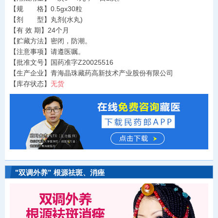
【规 格】0.5gx30粒
【剂 型】丸剂(水丸)
【有 效 期】24个月
【贮藏方法】密闭，防潮。
【注意事项】请遵医嘱。
【批准文号】国药准字Z20025516
【生产企业】青海晶珠藏药高新技术产业股份有限公司
【库存状态】
无货
"双调外养” 根源祛斑、消痤