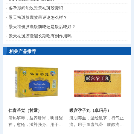
·
备孕期间能吃景天祛斑胶囊吗
·
景天祛斑胶囊效果评论怎么样？
·
景天祛斑胶囊饭前吃还是饭后吃好？
·
景天祛斑胶囊能长期吃有副作用吗
相关产品推荐
仁青芒觉（甘露）
暖宫孕子丸（卓玛丹）
清热解毒，益养肝胃，明目醒
滋阴养血，温经散寒，行气止
神，愈疮，滋补强身。用于自
痛。用于血虚气滞，腰酸疼
然毒、食物毒、配制毒等各种
痛，经水不调，赤白带下，子