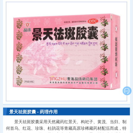

景天祛斑胶囊 - 药理作用
景天祛斑胶囊采用天然藏药红景天、构祀子、黄茂、当归、制
何首乌、红花、珍珠、杜鹃花等青藏高原珍稀藏药材配伍而成，特