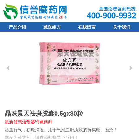
产品介绍
藏医组方
在线留言
关于我们
晶珠景天祛斑胶囊0.5gx30粒
最新优惠活动咨询藏药师
活血行气，祛斑消痤。用于气滞血瘀所致的黄褐斑、痤疮！
本品为处方药，请在药师指导下服用！