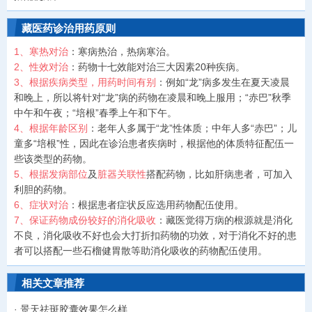
藏医药诊治用药原则
1、寒热对治
：寒病热治，热病寒治。
2、性效对治
：药物十七效能对治三大因素20种疾病。
3、根据疾病类型，用药时间有别
：例如“龙”病多发生在夏天凌晨
和晚上，所以将针对“龙”病的药物在凌晨和晚上服用；“赤巴”秋季
中午和午夜；“培根”春季上午和下午。
4、根据年龄区别
：老年人多属于“龙”性体质；中年人多“赤巴”；儿
童多“培根”性，因此在诊治患者疾病时，根据他的体质特征配伍一
些该类型的药物。
5、根据发病部位
及
脏器关联性
搭配药物，比如肝病患者，可加入
利胆的药物。
6、症状对治
：根据患者症状反应选用药物配伍使用。
7、保证药物成份较好的消化吸收
：藏医觉得万病的根源就是消化
不良，消化吸收不好也会大打折扣药物的功效，对于消化不好的患
者可以搭配一些石榴健胃散等助消化吸收的药物配伍使用。
相关文章推荐
·
景天祛斑胶囊效果怎么样