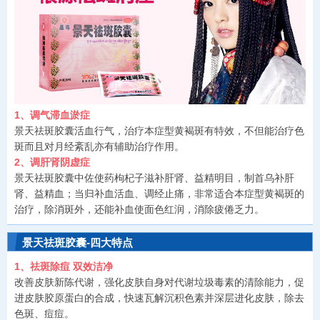
1、调气滞血淤症
景天祛斑胶囊活血行气，治疗本症型黄褐斑有特效，不但能治疗色
斑而且对月经紊乱亦有辅助治疗作用。
2、调肝肾阴虚症
景天祛斑胶囊中佐使药枸杞子滋补肝肾、益精明目，制首乌补肝
肾、益精血；当归补血活血、调经止痛，非常适合本症型黄褐斑的
治疗，除消斑外，还能补血使面色红润，消除疲倦乏力。
景天祛斑胶囊-四大特点
1、祛斑除痘 双效洁净
改善皮肤新陈代谢，强化皮肤自身对代谢垃圾毒素的清除能力，促
进皮肤胶原蛋白的合成，快速瓦解沉积色素并深层进化皮肤，除去
色斑、痘痘。