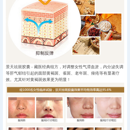
景天祛斑胶囊 - 藏医经典组方，对调整女性气滞血淤，内分泌失调
等肝气郁结引起的面部黄褐斑、雀斑、老年斑、痤疮等有显著疗
效。尤其针对黄褐斑效果更为明显！