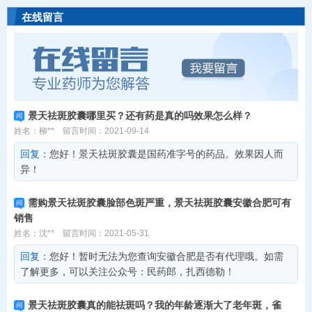
中毒症。“培根木布”，消化道
宫寒冷，久不受孕等症。
在线留言
溃疡，急慢性肠胃炎，萎缩性
胃炎，腹水，麻风病等。
景天祛斑胶囊哪里买？还有药是真的吗效果怎么样？
姓名：柳**
留言时间：2021-09-14
回复：
您好！景天祛斑胶囊是国药准字号的药品。效果因人而
异！
需购景天祛斑胶囊脸部色斑严重，景天祛斑胶囊安徽合肥可有
销售
姓名：沈**
留言时间：2021-05-31
回复：
您好！暂时无法为您查询安徽合肥是否有代理哦。如需
了解更多，可以关注公众号：民药郎，扎西德勒！
景天祛斑胶囊真的能祛斑吗？我的年龄逐渐大了老年斑，雀