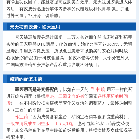
有净血功效因子，能显著提高皮肤美白效果。景天祛斑胶囊进入体
内后，有效成分迅速分解体内淤积的代谢垃圾和代谢毒 素。并通
过补气血，补肝肾，调脏腑。
景天祛斑胶囊 - 临床应用
景天祛斑胶囊是经过四期，上万人长达四年的临床验证和药理
实验的国家甲类OTC药品，疗效确切，治疗比率可达98.9%，无明
显毒副作用及不良反应，所以色斑患者可以购买时安心服用时放
心!藏药的产品由于科技含量高、起效不错等优势，大部分被列入
中国民族医药学会推荐产品和重点发展科研项目。
藏药的配伍用药
藏医用药是讲究搭配的
，比如在一天的
早 中 晚
用不一样的药
进行综合调理（根据
寒热、三因偏向盛兴
等因素
选择用药的时间
段
），在不同阶段按照症状等变化又灵活的调整药方，最终达到整
体（三因）的平衡、健康。
珍宝药
（因为成份含有坐台、矿物宝石类等很多贵重药材）、
一般在清晨或黎明空服， 1-7天1丸
，也可与其它珍宝药品交替使
用；其余品种多半在早中晚饭前饭后服用，根据病情及身体状况等
搭配使用。