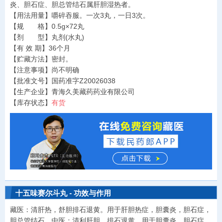
炎、胆石症、胆总管结石属肝胆湿热者。
【用法用量】嚼碎吞服。一次3丸，一日3次。
【规 格】0.5g×72丸
【剂 型】丸剂(水丸)
【有 效 期】36个月
【贮藏方法】密封。
【注意事项】尚不明确
【批准文号】国药准字Z20026038
【生产企业】青海久美藏药药业有限公司
【库存状态】
有货
十五味赛尔斗丸 - 功效与作用
藏医：清肝热，舒胆排石退黄。用于肝胆热症，胆囊炎，胆石症，
胆总管结石。中医：清利肝胆，排石退黄。用于胆囊炎、胆石症、