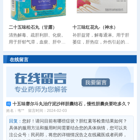
二十五味松石丸（甘露）
十三味红花丸-（神水）
清热解毒、疏肝利胆、化瘀。
补肝益肾，解毒通淋。用于肝
用于肝郁气滞，血瘀、肝中
萎症，肝热症，外伤引起的肾
毒、肝痛、肝硬化、肝渗水及
脏肿大，小便癃闭，热性水
各种急、慢性肝炎和胆囊炎。
肿，化合毒中毒症，"亚玛"虫
在线留言
病引起的头痛，鼻窦炎。
十五味赛尔斗丸治疗泥沙样胆囊结石，慢性胆囊炎要吃多久？
姓名：韦**
留言时间：2024-02-03
回复：
您好！请问目前有哪些症状？胆红素等检查结果如何？
具体的服用方法和服用时间需要结合您的具体病情，您可以关
注公众号：民药郎，将您的详细情况告之在线藏医或者药师，