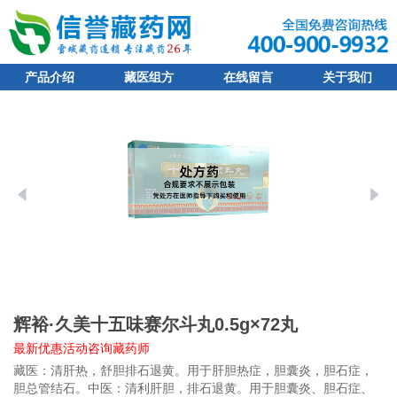
产品介绍
藏医组方
在线留言
关于我们
辉裕·久美十五味赛尔斗丸0.5g×72丸
最新优惠活动咨询藏药师
藏医：清肝热，舒胆排石退黄。用于肝胆热症，胆囊炎，胆石症，
胆总管结石。中医：清利肝胆，排石退黄。用于胆囊炎、胆石症、