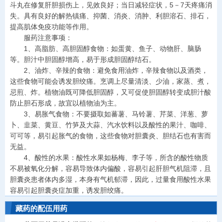
斗丸在修复肝胆损伤上，见效良好；当日减轻症状，5－7天疼痛消
失。具有良好的解热镇痛、抑菌、消炎、消肿、利胆溶石、排石，
提高肌体免疫功能等作用。
服药注意事项：
1、高脂肪、高胆固醇食物：如蛋黄、鱼子、动物肝、脑肠
等。胆汁中胆固醇增高，易于形成胆固醇结石。
2、油炸、辛辣的食物：避免食用油炸，辛辣食物以及酒类，
这些食物可能会诱发胆绞痛。烹调上尽量清淡、少油，家蒸、煮，
忌煎、炸。植物油既可降低胆固醇，又可促使胆固醇转变成胆汁酸
防止胆石形成，故宜以植物油为主。
3、易胀气食物：不要摄取如蕃薯、马铃薯、芹菜、洋葱、萝
卜、韭菜、黄豆、竹笋及大蒜、汽水饮料以及酸性的果汁、咖啡、
可可等，易引起胀气的食物，这些食物对胆囊炎、胆结石也有害而
无益。
4、酸性的水果：酸性水果如杨梅、李子等，所含的酸性物质
不易被氧化分解，容易导致体内偏酸，容易引起肝胆气机阻滞，且
胆囊炎患者体内多湿，本身有气机郁滞，因此，过量食用酸性水果
容易引起胆囊炎症加重，诱发胆绞痛。
藏药的配伍用药