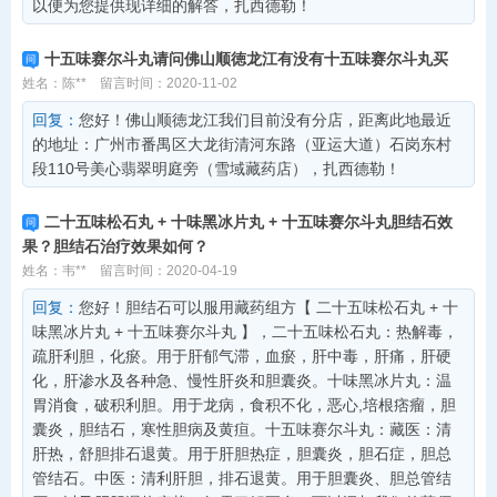
以便为您提供现详细的解答，扎西德勒！
十五味赛尔斗丸请问佛山顺徳龙江有没有十五味赛尔斗丸买
姓名：陈**
留言时间：2020-11-02
回复：
您好！佛山顺徳龙江我们目前没有分店，距离此地最近
的地址：广州市番禺区大龙街清河东路（亚运大道）石岗东村
段110号美心翡翠明庭旁（雪域藏药店），扎西德勒！
二十五味松石丸 + 十味黑冰片丸 + 十五味赛尔斗丸胆结石效
果？胆结石治疗效果如何？
姓名：韦**
留言时间：2020-04-19
回复：
您好！胆结石可以服用藏药组方【 二十五味松石丸 + 十
味黑冰片丸 + 十五味赛尔斗丸 】，二十五味松石丸：热解毒，
疏肝利胆，化瘀。用于肝郁气滞，血瘀，肝中毒，肝痛，肝硬
化，肝渗水及各种急、慢性肝炎和胆囊炎。十味黑冰片丸：温
胃消食，破积利胆。用于龙病，食积不化，恶心,培根痞瘤，胆
囊炎，胆结石，寒性胆病及黄疸。十五味赛尔斗丸：藏医：清
肝热，舒胆排石退黄。用于肝胆热症，胆囊炎，胆石症，胆总
管结石。中医：清利肝胆，排石退黄。用于胆囊炎、胆总管结