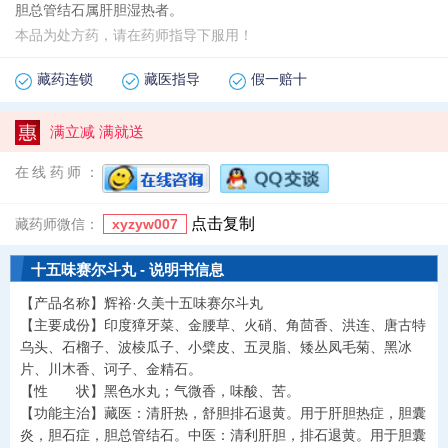
胆总管结石属肝胆湿热者。
本品为处方药，请在药师指导下服用！
藏药连锁
藏医指导
假一赔十
满立减 满就送
在线药师：
点击复制
藏药师微信：
xyzyw007
十五味赛尔斗丸 - 说明书信息
【产品名称】辉裕·久美十五味赛尔斗丸
【主要成份】印度獐牙菜、金腰草、火硝、角茴香、洪连、唐古特
乌头、石榴子、波棱瓜子、小檗皮、五灵脂、矮丛凤毛菊、黑冰
片、川木香、诃子、金精石。
【性 状】黑色水丸；气微香，味酸、苦。
【功能主治】藏医：清肝热，舒胆排石退黄。用于肝胆热症，胆囊
炎，胆石症，胆总管结石。中医：清利肝胆，排石退黄。用于胆囊