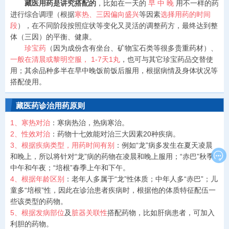
藏医用药是讲究搭配的
，比如在一天的
早 中 晚
用不一样的药
进行综合调理（根据
寒热、三因偏向盛兴
等因素
选择用药的时间
段
），在不同阶段按照症状等变化又灵活的调整药方，最终达到整
体（三因）的平衡、健康。
珍宝药
（因为成份含有坐台、矿物宝石类等很多贵重药材）、
一般在清晨或黎明空服， 1-7天1丸
，也可与其它珍宝药品交替使
用；其余品种多半在早中晚饭前饭后服用，根据病情及身体状况等
搭配使用。
藏医药诊治用药原则
1、寒热对治
：寒病热治，热病寒治。
2、性效对治
：药物十七效能对治三大因素20种疾病。
3、根据疾病类型，用药时间有别
：例如“龙”病多发生在夏天凌晨

和晚上，所以将针对“龙”病的药物在凌晨和晚上服用；“赤巴”秋季
中午和午夜；“培根”春季上午和下午。
4、根据年龄区别
：老年人多属于“龙”性体质；中年人多“赤巴”；儿
童多“培根”性，因此在诊治患者疾病时，根据他的体质特征配伍一
些该类型的药物。
5、根据发病部位
及
脏器关联性
搭配药物，比如肝病患者，可加入
利胆的药物。