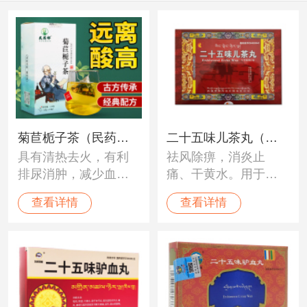
菊苣栀子茶（民药
二十五味儿茶丸（神
具有清热去火，有利
祛风除痹，消炎止
郎）
猴）
排尿消肿，减少血清
痛、干黄水。用于白
尿酸水准的作用。
脉病、痛风、风湿性
查看详情
查看详情
关节炎，关节肿痛变
形，四肢僵硬、黄水
病，冈巴病等。