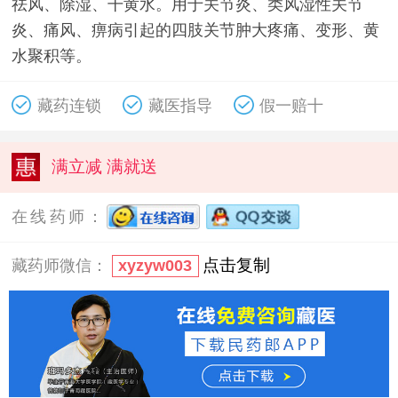
祛风、除湿、干黄水。用于关节炎、类风湿性关节
炎、痛风、痹病引起的四肢关节肿大疼痛、变形、黄
水聚积等。
藏药连锁
藏医指导
假一赔十
满立减 满就送
在线药师：
点击复制
藏药师微信：
xyzyw003