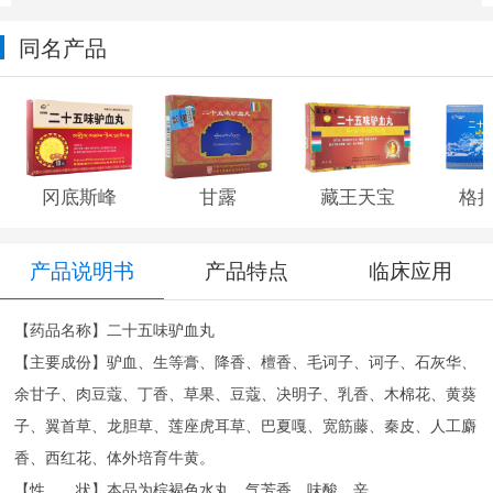
同名产品
冈底斯峰
甘露
藏王天宝
格
产品说明书
产品特点
临床应用
【药品名称】二十五味驴血丸
【主要成份】驴血、生等膏、降香、檀香、毛诃子、诃子、石灰华、
余甘子、肉豆蔻、丁香、草果、豆蔻、决明子、乳香、木棉花、黄葵
子、翼首草、龙胆草、莲座虎耳草、巴夏嘎、宽筋藤、秦皮、人工麝
香、西红花、体外培育牛黄。
【性 状】本品为棕褐色水丸、气芳香、味酸、辛。