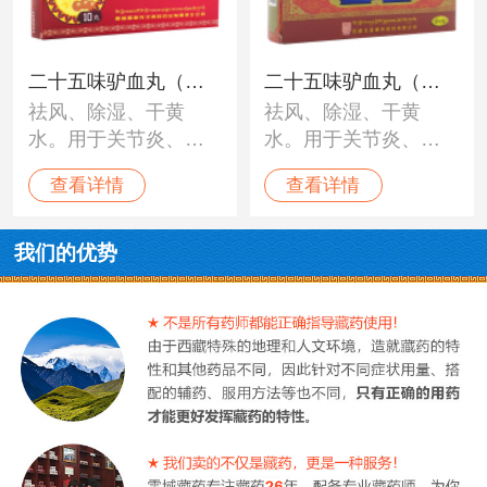
二十五味驴血丸（冈
二十五味驴血丸（甘
祛风、除湿、干黄
祛风、除湿、干黄
底斯峰）
露）
水。用于关节炎、类
水。用于关节炎、类
风湿性关节炎、痛
风湿性关节炎、痛
查看详情
查看详情
风、痹病引起的四肢
风、痹病引起的四肢
关节肿大疼痛、变
关节肿大疼痛、变
形、黄水聚积等。
形、黄水聚积等。
我们的优势