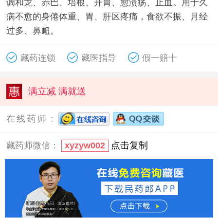
调和龙、赤巴、培根、开胃、愈溃疡、止血。用于久
病不愈的身倦体重、胃、肝区疼痛，食欲不振、月经
过多、鼻衄。
藏药连锁
藏医指导
假一赔十
满立减 满就送
在线药师：
点击复制
藏药师微信：
xyzyw002