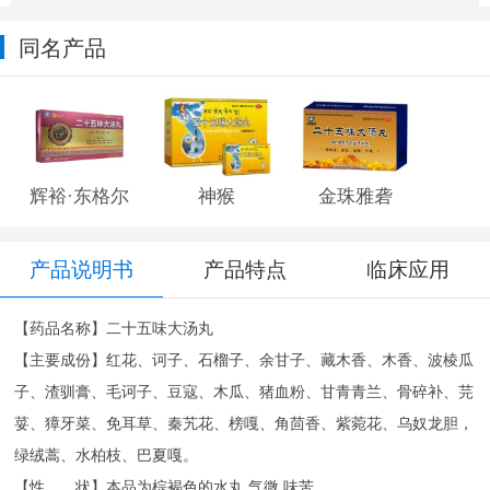
同名产品
辉裕·东格尔
神猴
金珠雅砻
产品说明书
产品特点
临床应用
【药品名称】二十五味大汤丸
【主要成份】红花、诃子、石榴子、余甘子、藏木香、木香、波棱瓜
子、渣驯膏、毛诃子、豆寇、木瓜、猪血粉、甘青青兰、骨碎补、芫
荽、獐牙菜、免耳草、秦艽花、榜嘎、角茴香、紫菀花、乌奴龙胆，
绿绒蒿、水柏枝、巴夏嘎。
【性 状】本品为棕褐色的水丸,气微,味苦.