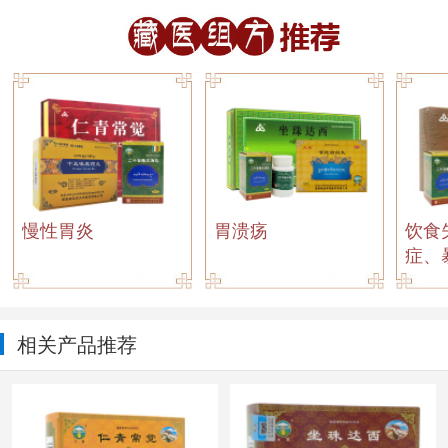
慢性胃炎
胃溃疡
饮食
症、
相关产品推荐