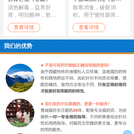
清热解毒，益养肝
散寒消食，破瘀消
露）
胃，明目醒神，愈
积。用于慢性肠胃
疮，滋补强身。用于
炎、胃出血、胃冷
查看详情
查看详情
自然毒、食物毒、配
痛、消化不良、食欲
制毒等各种中毒
不振、呕吐泄泻、腹
症。“培根木布”，消化
部有痞块及嗳气频
我们的优势
道溃疡，急慢性肠胃
作。
炎，萎缩性胃炎，腹
水，麻风病等。