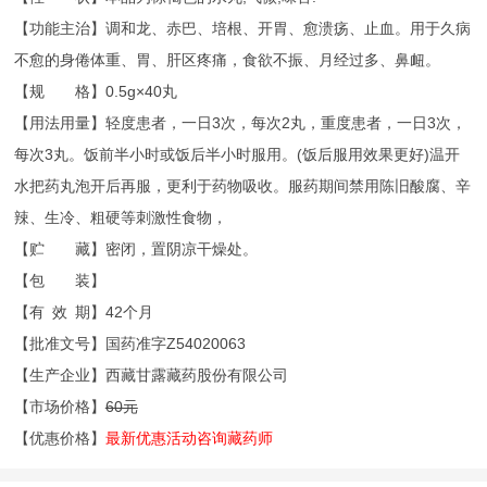
【功能主治】调和龙、赤巴、培根、开胃、愈溃疡、止血。用于久病
不愈的身倦体重、胃、肝区疼痛，食欲不振、月经过多、鼻衄。
【规 格】0.5g×40丸
【用法用量】轻度患者，一日3次，每次2丸，重度患者，一日3次，
每次3丸。饭前半小时或饭后半小时服用。(饭后服用效果更好)温开
水把药丸泡开后再服，更利于药物吸收。服药期间禁用陈旧酸腐、辛
辣、生冷、粗硬等刺激性食物，
【贮 藏】密闭，置阴凉干燥处。
【包 装】
【有 效 期】42个月
【批准文号】国药准字Z54020063
【生产企业】西藏甘露藏药股份有限公司
【市场价格】
60元
【优惠价格】
最新优惠活动咨询藏药师