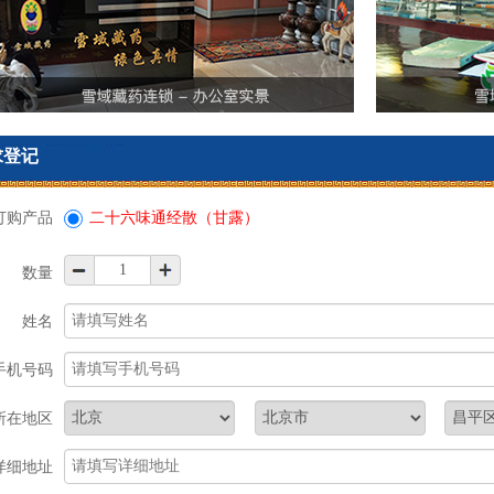
求登记
订购产品
二十六味通经散（甘露）
数量
姓名
手机号码
所在地区
详细地址