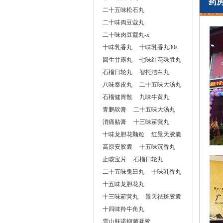
药
二十五味松石丸
二十味肉豆蔻丸
二十味肉豆蔻丸-x
十味乳香丸
十味乳香丸30s
回生甘露丸
七味红花殊胜丸
石榴日轮丸
智托洁白丸
八味秦皮丸
二十五味大汤丸
石榴健胃散
九味牛黄丸
青鹏软膏
二十五味大汤丸
消痛贴膏
十三味菥蓂丸
十味龙胆花颗粒
红景天胶囊
高原安胶囊
十五味沉香丸
止咳宝片
石榴日轮丸
二十五味鬼臼丸
十味乳香丸
十五味龙胆花丸
十三味菥蓂丸
景天祛斑胶囊
十四味羚牛角丸
雪山肤诺抑菌凝胶