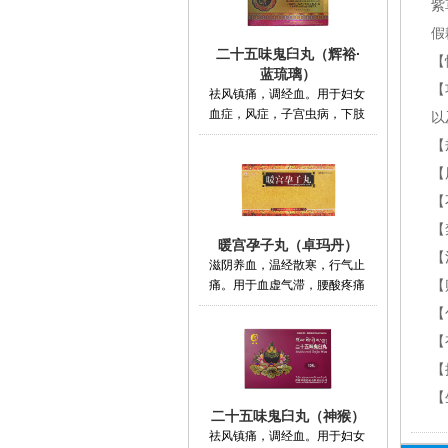
紫
假
二十五味鬼臼丸（辉裕·
【
蓝琉璃）
【
祛风镇痛，调经血。用于妇女
血症，风症，子宫虫病，下肢
以
【
【
【
【
暖宫孕子丸（卓玛丹）
【
滋阴养血，温经散寒，行气止
痛。用于血虚气滞，腰酸疼痛
【
【
【
【
【
二十五味鬼臼丸（神猴）
祛风镇痛，调经血。用于妇女