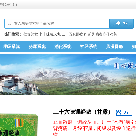
连锁公司！）
热门搜索：
仁青常觉
七十味珍珠丸
二十五味肺病丸
前列腺炎吃什么药
呼吸系统
泌尿系统
消化系统
神经系统
风湿骨痛
妇
二十六味通经散（甘露）
止血散瘀，调经活血。用于“木布”病
背疼痛、月经不调，闭经以及经血逆行
瘕。