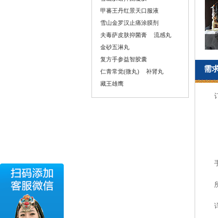
甲蕃王丹红景天口服液
雪山金罗汉止痛涂膜剂
夫毒萨皮肤抑菌膏
流感丸
金砂五淋丸
复方手参益智胶囊
需
仁青常觉(微丸)
补肾丸
藏王雄鹰