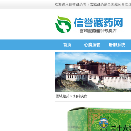
欢迎进入信誉
藏药网
（
雪域藏药
是全国藏药专卖
首页
心脑血管
肝胆系统
雪域藏药
>
妇科疾病