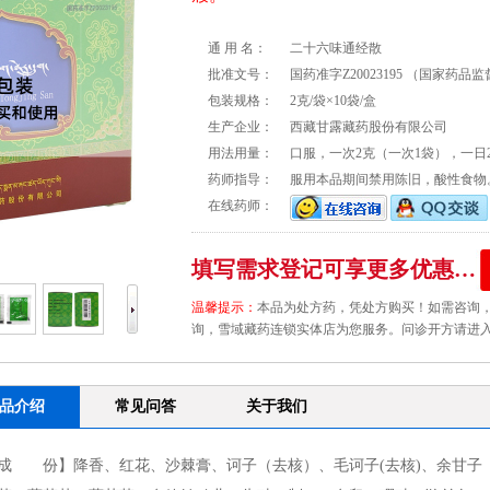
通 用 名：
二十六味通经散
批准文号：
国药准字Z20023195
（国家药品监
包装规格：
2克/袋×10袋/盒
生产企业：
西藏甘露藏药股份有限公司
用法用量：
口服，一次2克（一次1袋），一日
药师指导：
服用本品期间禁用陈旧，酸性食物
在线药师：
填写需求登记可享更多优惠…
温馨提示：
本品为处方药，凭处方购买！如需咨询，请拨打
询，雪域藏药连锁实体店为您服务。问诊开方请进入
品介绍
常见问答
关于我们
成 份】降香、红花、沙棘膏、诃子（去核）、毛诃子(去核)、余甘子