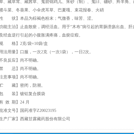
草、藏草茸、藏茜草、鬼箭锦鸡儿、朱砂（制）、鬼臼、硼砂、羚羊角、
耧斗菜、冬葵果、小伞虎耳草、巴夏嘎、束花报春、火硝
性 状】本品为棕褐色粉末；气微香，味苦、涩。
功能主治】止血散瘀，调经活血。用于“木布”病引起的胃肠溃疡出血、
及经血逆行引起的小腹胀满疼痛，血瘀症瘕。
规 格】2克/袋×10袋/盒
用法用量】口服，一次2克（一次1袋），一日2次。
不良反应】尚不明确。
禁 忌】尚不明确。
注意事项】尚不明确。
贮 藏】密闭，防潮。
包 装】镀铝复合膜袋
有 效 期】24 月
批准文号】国药准字Z20023195
生产厂家】西藏甘露藏药股份有限公司