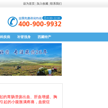
设为首页
|
加入收藏
|
联系我们
科疾病
补肾强身
西藏特产
引起的胃肠溃疡出血、肝血增盛、胸
引起的小腹胀满疼痛，血瘀症