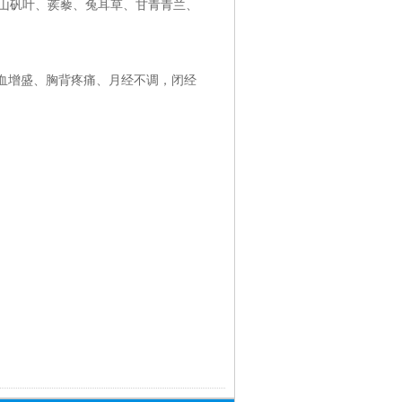
山矾叶、蒺藜、兔耳草、甘青青兰、
肝血增盛、胸背疼痛、月经不调，闭经