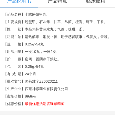
产品说明书
产品特点
临床应用
【药品名称】七味螃蟹甲丸
【主要成份】螃蟹甲、石灰华、甘草、丛菔、檀香、诃子、丁香。
【性 状】本品为棕黄色水丸；气微，味甜、涩。
【功能主治】清热解毒，消炎止咳。用于感冒咳嗽，气管炎，音哑。
【规 格】0.25g×54丸
【用法用量】一次10丸，一日2次。
【贮 藏】密闭，置阴凉干燥处。
【包 装】0.25g×54丸
【有 效 期】24个月
【批准文号】国药准字Z20023211
【生产企业】西藏神猴药业有限责任公司
【市场价格】
39.8元
【优惠价格】
最新优惠活动咨询藏药师