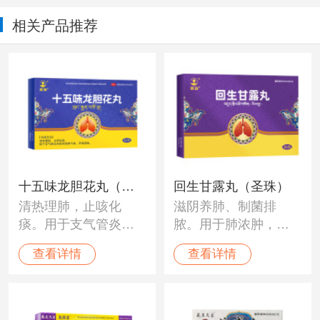
相关产品推荐
十五味龙胆花丸（圣
回生甘露丸（圣珠）
清热理肺，止咳化
滋阴养肺、制菌排
珠）
痰。用于支气管炎所
脓。用于肺浓肿，肺
致的咳嗽气喘，声嘶
结核，体虚气喘，新
查看详情
查看详情
音哑。
旧肺病等。