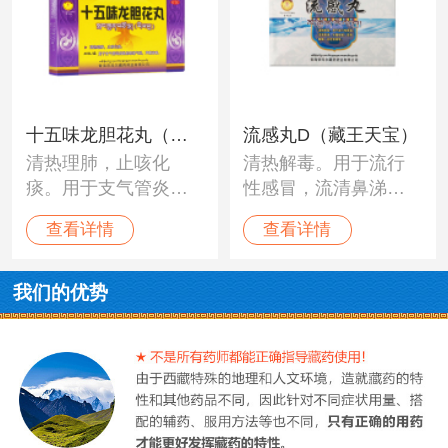
十五味龙胆花丸（藏
流感丸D（藏王天宝）
清热理肺，止咳化
清热解毒。用于流行
王天宝）
痰。用于支气管炎所
性感冒，流清鼻涕，
致的咳嗽气喘，声嘶
头痛咳嗽，周身酸
查看详情
查看详情
音哑。
痛，炎症发烧等。
我们的优势