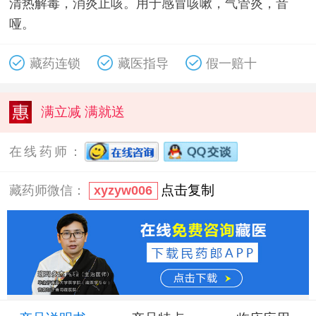
清热解毒，消炎止咳。用于感冒咳嗽，气管炎，音
哑。
藏药连锁
藏医指导
假一赔十
满立减 满就送
在线药师：
点击复制
藏药师微信：
xyzyw006