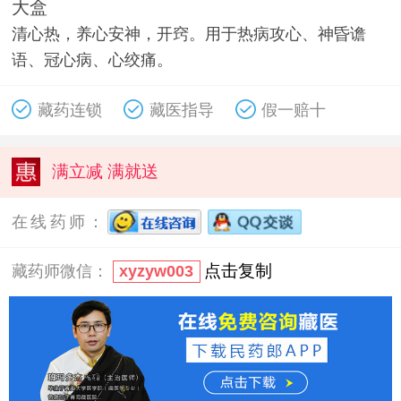
大盒
清心热，养心安神，开窍。用于热病攻心、神昏谵
语、冠心病、心绞痛。
藏药连锁
藏医指导
假一赔十
满立减 满就送
在线药师：
点击复制
藏药师微信：
xyzyw003