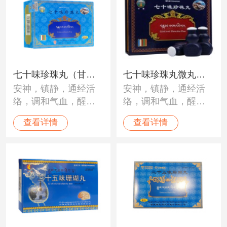
七十味珍珠丸（甘
七十味珍珠丸微丸
安神，镇静，通经活
安神，镇静，通经活
露）
（甘露）
络，调和气血，醒脑
络，调和气血，醒脑
开窍。用于“黑白脉
开窍。用于“黑白脉
查看详情
查看详情
病”、“龙血”不调；中
病”、“龙血”不调；中
风、瘫痪、半身不
风、瘫痪、半身不
遂、癫痫、脑溢血、
遂、癫痫、脑溢血、
脑震荡、心脏病、高
脑震荡、心脏病、高
血压及神经性障碍。
血压及神经性障碍。