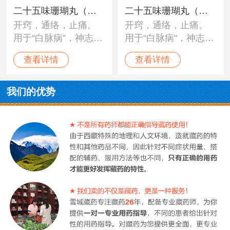
二十五味珊瑚丸（神
二十五味珊瑚丸（太
开窍，通络，止痛。
开窍，通络，止痛。
猴）
极）
用于“白脉病”，神志不
用于“白脉病"，神志不
清，身体麻木，头昏
清，身体麻木，头昏
查看详情
查看详情
目眩，脑部疼痛，血
目眩，脑部疼痛，血
压不调，头痛，癫
压不调，头痛，癫痫
痫，及各种神经性疼
及各种神经性疼痛。
我们的优势
痛。