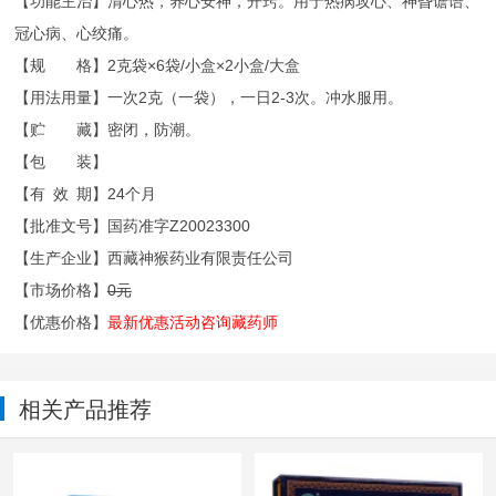
【功能主治】清心热，养心安神，开窍。用于热病攻心、神昏谵语、
冠心病、心绞痛。
【规 格】2克袋×6袋/小盒×2小盒/大盒
【用法用量】一次2克（一袋），一日2-3次。冲水服用。
【贮 藏】密闭，防潮。
【包 装】
【有 效 期】24个月
【批准文号】国药准字Z20023300
【生产企业】西藏神猴药业有限责任公司
【市场价格】
0元
【优惠价格】
最新优惠活动咨询藏药师
相关产品推荐