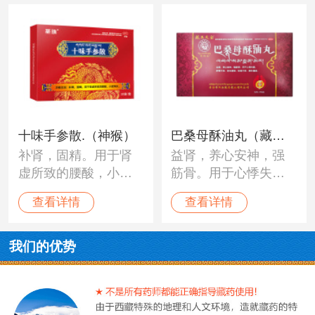
十味手参散.（神猴）
巴桑母酥油丸（藏王
补肾，固精。用于肾
益肾，养心安神，强
天宝）
虚所致的腰酸，小便
筋骨。用于心悸失
清长。
眠，脾胃不和，老年
查看详情
查看详情
虚弱，经络不利，肢
体僵直。
我们的优势