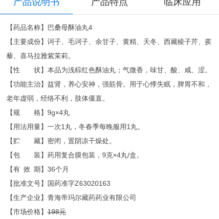
产品说明书
产品特点
临床应用
【药品名称】巴桑母酥油丸4
【主要成份】诃子、毛诃子、余甘子、黄精、天冬、西藏棱子芹、蒺
藜、喜马拉雅紫茉莉。
【性 状】本品为浅棕红色酥油丸；气微香，味甘、酸、咸、涩。
【功能主治】益肾，养心安神，强筋骨。用于心悸失眠，脾胃不和，
老年虚弱，经络不利，肢体僵直。
【规 格】9g×4丸
【用法用量】一次1丸，冬春季每晚服用1丸。
【贮 藏】密闭，置阴凉干燥处。
【包 装】药用复合膜包装，9克×4丸/盒。
【有 效 期】36个月
【批准文号】国药准字Z63020163
【生产企业】青海帝玛尔藏药药业有限公司
【市场价格】
198元