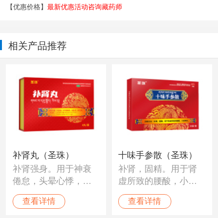
【优惠价格】
最新优惠活动咨询藏药师
相关产品推荐
补肾丸（圣珠）
十味手参散（圣珠）
补肾强身。用于神衰
补肾，固精。用于肾
倦怠，头晕心悸，眼
虚所致的腰酸，小便
花耳聋。
清长。
查看详情
查看详情