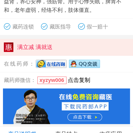
益肾，养心安神，强筋骨。用于心悸失眠，脾胃不
和，老年虚弱，经络不利，肢体僵直。
藏药连锁
藏医指导
假一赔十
满立减 满就送
在线药师：
点击复制
藏药师微信：
xyzyw006