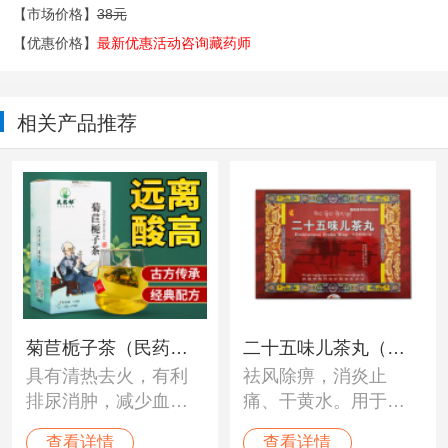
【市场价格】
38元
【优惠价格】
最新优惠活动咨询藏药师
相关产品推荐
菊苣栀子茶（民药
二十五味儿茶丸（神
具有清热去火，有利
祛风除痹，消炎止
郎）
猴）
排尿消肿，减少血清
痛、干黄水。用于白
尿酸水准的作用。
脉病、痛风、风湿性
查看详情
查看详情