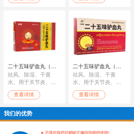
关节炎，关节肿痛变
形，四肢僵硬、黄水
病，冈巴病等。
二十五味驴血丸（圣
二十五味驴血丸（冈
祛风、除湿、干黄
祛风、除湿、干黄
珠）
底斯峰）
水。用于关节炎、类
水。用于关节炎、类
风湿性关节炎、痛
风湿性关节炎、痛
查看详情
查看详情
风、痹病引起的四肢
风、痹病引起的四肢
关节肿大疼痛、变
关节肿大疼痛、变
形、黄水聚积等。
形、黄水聚积等。
我们的优势