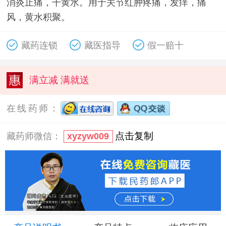
消炎止痛，干黄水。用于关节红肿疼痛，发痒，痛
风，黄水积聚。
藏药连锁
藏医指导
假一赔十
满立减 满就送
在线药师：
点击复制
藏药师微信：
xyzyw009