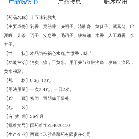
产品说明书
产品特点
临床应用
【药品名称】十五味乳鹏丸
【主要成份】乳香、宽筋藤、决明子、渣驯膏、黄葵子、藏菖蒲、巴
夏嘎、儿茶、诃子、安息香、毛诃子、铁棒锤、木香、人工麝香、余
甘子。
【性 状】本品为棕褐色水丸;气微香，味苦。
【功能主治】消炎止痛，干黄水。用于关节红肿疼痛，发痒，痛风，
黄水积聚。
【规 格】0.3g×12丸
【用法用量】一次2-4丸，一日2次。
【贮 藏】密闭，置阴凉干燥处。
【包 装】
【有 效 期】36个月
【批准文号】国药准字Z54020110
【生产企业】西藏金珠雅砻藏药有限责任公司