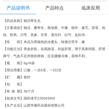
产品说明书
产品特点
临床应用
【药品名称】独活寄生丸
【主要成份】独活、桑寄生、熟地黄、牛膝、细辛、秦艽、茯苓、肉
桂、防风、川芎、党参、甘草、酒当归、白芍、盐杜仲。
【性 状】本品为黑褐色的水蜜丸，味微甘而辛、麻
【功能主治】养血舒筋，祛风除湿，补益肝肾。用于风寒闭阻、肝肾
两亏，气血不足所致的痹病，症见腰膝冷痛，屈伸不利。
【规 格】6g×6袋
【用法用量】口服，一次6克，一日2次
【贮 藏】密封
【包 装】
【有 效 期】36个月
【批准文号】国药准字Z20043469
【生产企业】山西华康药业股份有限公司