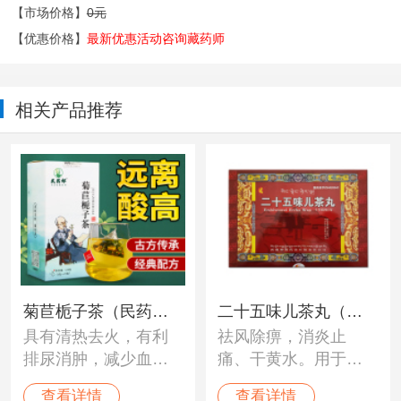
【市场价格】
0元
【优惠价格】
最新优惠活动咨询藏药师
相关产品推荐
菊苣栀子茶（民药
二十五味儿茶丸（神
具有清热去火，有利
祛风除痹，消炎止
郎）
猴）
排尿消肿，减少血清
痛、干黄水。用于白
尿酸水准的作用。
脉病、痛风、风湿性
查看详情
查看详情