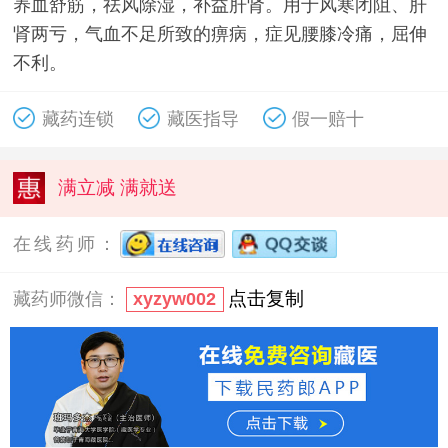
养血舒筋，祛风除湿，补益肝肾。用于风寒闭阻、肝
肾两亏，气血不足所致的痹病，症见腰膝冷痛，屈伸
不利。
藏药连锁
藏医指导
假一赔十
满立减 满就送
在线药师：
点击复制
藏药师微信：
xyzyw002