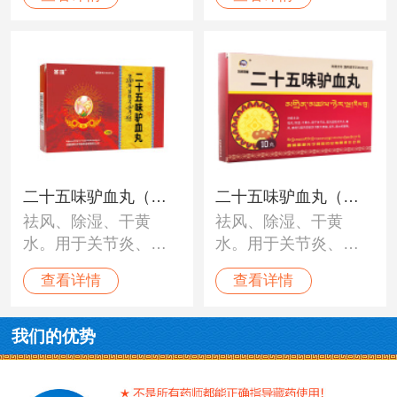
关节炎，关节肿痛变
形，四肢僵硬、黄水
病，冈巴病等。
二十五味驴血丸（圣
二十五味驴血丸（冈
祛风、除湿、干黄
祛风、除湿、干黄
珠）
底斯峰）
水。用于关节炎、类
水。用于关节炎、类
风湿性关节炎、痛
风湿性关节炎、痛
查看详情
查看详情
风、痹病引起的四肢
风、痹病引起的四肢
关节肿大疼痛、变
关节肿大疼痛、变
形、黄水聚积等。
形、黄水聚积等。
我们的优势