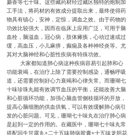
麝香等七十味。这些藏药材经过藏区独特的炮制加
工手法，将药材的有效成分提取出来，最终使得药
物具有镇心，安神，定惊，调血之效。由于药物的
功效比较强大，因而在临床上应用广泛，可用于脑
血栓，脑溢血，冠心病，肢体瘫痪，心动过速或过
缓，高血压，小儿麻痹，癫痫及各种神经炎等。尤
其对大脑神经和心脏性疾病有特殊功效。
大家都知道肺心病这种疾病容易引起肺和心
功能衰竭，在治疗上除了需要控制感染，通畅呼吸
道，还需要控制好心力衰竭和心律失常。而珊瑚七
十味珍珠丸能有效调节血压的平衡，还能改善大脑
和心脏循环功能，加强心脑血管侧枝循环的开放，
提高心脑细胞的供血供氧，可以有效缓解肺心病引
发的心脏问题。可见，珊瑚七十味丸在治疗肺心病
是起到一定的作用的。在藏医中，珊瑚七十味丸常
搭配回生甘露丸+二十五味肺病胶囊+十五味龙胆花