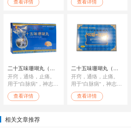
查看详情
查看详情
病”、“龙血”不调；中
病”、“龙血”不调；中
风、瘫痪、半身不
风、瘫痪、半身不
遂、癫痫、脑溢血、
遂、癫痫、脑溢血、
脑震荡、心脏病、高
脑震荡、心脏病、高
血压及神经性障碍。
血压及神经性障碍。
二十五味珊瑚丸（神
二十五味珊瑚丸（太
开窍，通络，止痛。
开窍，通络，止痛。
猴）
极）
用于“白脉病”，神志不
用于“白脉病"，神志不
清，身体麻木，头昏
清，身体麻木，头昏
查看详情
查看详情
目眩，脑部疼痛，血
目眩，脑部疼痛，血
压不调，头痛，癫
压不调，头痛，癫痫
痫，及各种神经性疼
及各种神经性疼痛。
相关文章推荐
痛。