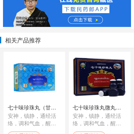
相关产品推荐
七十味珍珠丸（甘
七十味珍珠丸微丸
安神，镇静，通经活
安神，镇静，通经活
露）
（甘露）
络，调和气血，醒脑
络，调和气血，醒脑
开窍。用于“黑白脉
开窍。用于“黑白脉