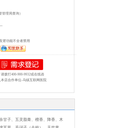
督管理局查询）
厂
及肾功能不全者禁用
400-900-9932或在线咨
本店合作单位-
乌镇互联网医院
余甘子、五灵脂膏、檀香、降香、木
虎耳草、毛诃子（去核）、天竺黄、