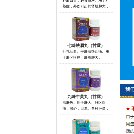
补肝益肾，解毒通淋。用于肝
萎症，外伤引起的肾脏肿大，
七味铁屑丸（甘露）
行气活血、平肝清热止痛。用
于肝区疼痛、肝脏肿大。
我
九味牛黄丸（甘露）
清肝热。用于肝大、肝区疼
痛，恶心，目赤。各种肝炎，
培