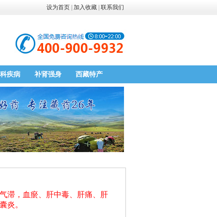
设为首页
|
加入收藏
|
联系我们
科疾病
补肾强身
西藏特产
气滞，血瘀、肝中毒、肝痛、肝
囊炎。