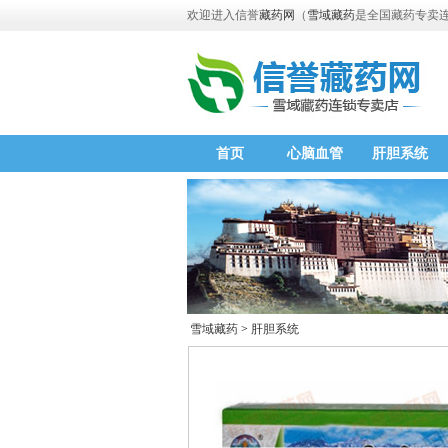
欢迎进入信誉
藏药网
（
雪域藏药
是全国藏药专卖
首页
心脑血管
肝胆系统
雪域藏药
>
肝胆系统