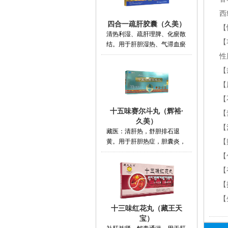
西
四合一疏肝胶囊（久美）
【
清热利湿、疏肝理脾、化瘀散
【
结。用于肝胆湿热、气滞血瘀
性
【
【
【
十五味赛尔斗丸（辉裕·
【
久美）
【
藏医：清肝热，舒胆排石退
黄。用于肝胆热症，胆囊炎，
【
胆
【
【
【
【
十三味红花丸（藏王天
宝）