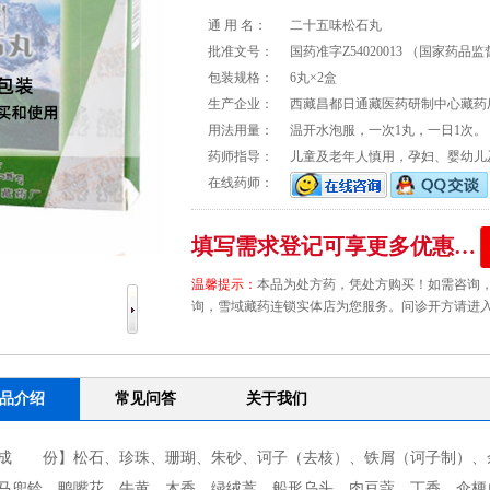
通 用 名：
二十五味松石丸
批准文号：
国药准字Z54020013
（国家药品监
包装规格：
6丸×2盒
生产企业：
西藏昌都日通藏医药研制中心藏药
用法用量：
温开水泡服，一次1丸，一日1次。
药师指导：
儿童及老年人慎用，孕妇、婴幼儿
在线药师：
填写需求登记可享更多优惠…
温馨提示：
本品为处方药，凭处方购买！如需咨询，请拨打
询，雪域藏药连锁实体店为您服务。问诊开方请进入
品介绍
常见问答
关于我们
成 份】松石、珍珠、珊瑚、朱砂、诃子（去核）、铁屑（诃子制）、
马兜铃、鸭嘴花、牛黄、木香、绿绒蒿、船形乌头、肉豆蔻、丁香、伞梗