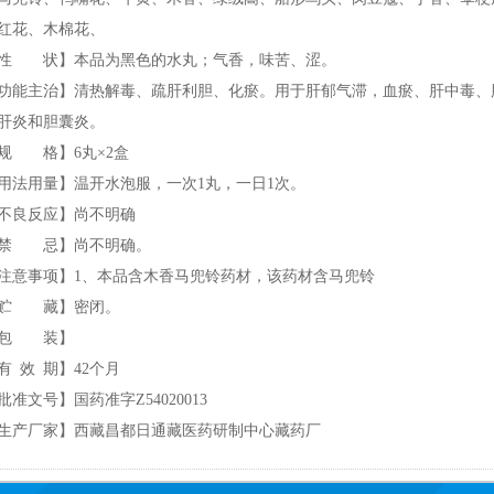
红花、木棉花、
性 状】本品为黑色的水丸；气香，味苦、涩。
功能主治】清热解毒、疏肝利胆、化瘀。用于肝郁气滞，血瘀、肝中毒、
肝炎和胆囊炎。
规 格】6丸×2盒
用法用量】温开水泡服，一次1丸，一日1次。
不良反应】尚不明确
禁 忌】尚不明确。
注意事项】1、本品含木香马兜铃药材，该药材含马兜铃
贮 藏】密闭。
包 装】
有 效 期】42个月
批准文号】国药准字Z54020013
生产厂家】西藏昌都日通藏医药研制中心藏药厂