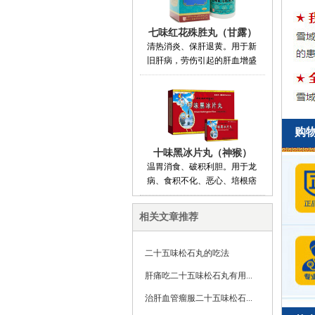
七味红花殊胜丸（甘露）
清热消炎、保肝退黄。用于新
旧肝病，劳伤引起的肝血增盛
购
十味黑冰片丸（神猴）
温胃消食、破积利胆。用于龙
病、食积不化、恶心、培根痞
相关文章推荐
二十五味松石丸的吃法
肝痛吃二十五味松石丸有用...
治肝血管瘤服二十五味松石...