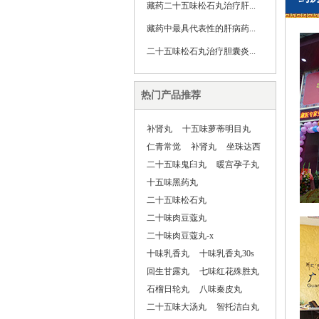
藏药二十五味松石丸治疗肝...
藏药中最具代表性的肝病药...
二十五味松石丸治疗胆囊炎...
热门产品推荐
补肾丸
十五味萝蒂明目丸
仁青常觉
补肾丸
坐珠达西
二十五味鬼臼丸
暖宫孕子丸
十五味黑药丸
二十五味松石丸
二十味肉豆蔻丸
二十味肉豆蔻丸-x
十味乳香丸
十味乳香丸30s
回生甘露丸
七味红花殊胜丸
石榴日轮丸
八味秦皮丸
二十五味大汤丸
智托洁白丸