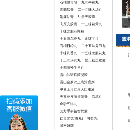
石榴健胃散
九味牛黄丸
青鹏软膏
二十五味大汤丸
消痛贴膏
红景天胶囊
高原安胶囊
十三味菥蓂丸
十味龙胆花颗粒
十五味沉香丸
止咳宝片
需
石榴日轮丸
二十五味鬼臼丸
十味乳香丸
十五味龙胆花丸
十三味菥蓂丸
景天祛斑胶囊
十四味羚牛角丸
雪山肤诺抑菌凝胶
雪山金罗汉止痛涂膜剂
甲蕃王丹红景天口服液
夫毒萨皮肤抑菌膏
流感丸
金砂五淋丸
复方手参益智胶囊
仁青常觉(微丸)
补肾丸
藏王雄鹰