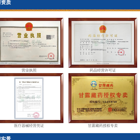
房资质
营业执照
药品经营许可证
医疗器械经营凭证
甘露藏药授权专卖
房实景