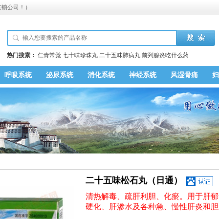
连锁公司！）
热门搜索：
仁青常觉
七十味珍珠丸
二十五味肺病丸
前列腺炎吃什么药
呼吸系统
泌尿系统
消化系统
神经系统
风湿骨痛
妇
二十五味松石丸（日通）
清热解毒、疏肝利胆、化瘀。用于肝郁
硬化、肝渗水及各种急、慢性肝炎和胆