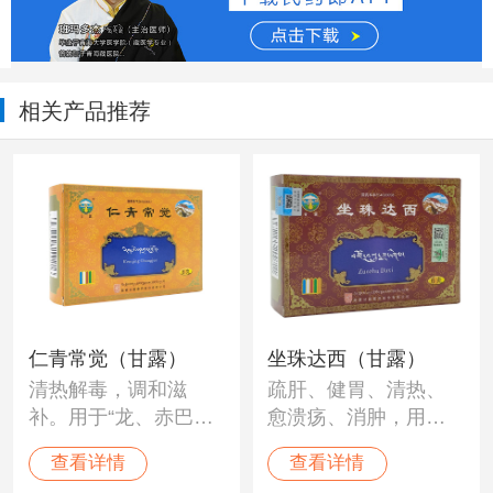
相关产品推荐
仁青常觉（甘露）
坐珠达西（甘露）
清热解毒，调和滋
疏肝、健胃、清热、
补。用于“龙、赤巴、
愈溃疡、消肿，用
培根"各病，陈旧性胃
于“木布”病迁延不愈、
查看详情
查看详情
肠炎、溃疡，“木
胃脘嘈杂、灼痛，肝