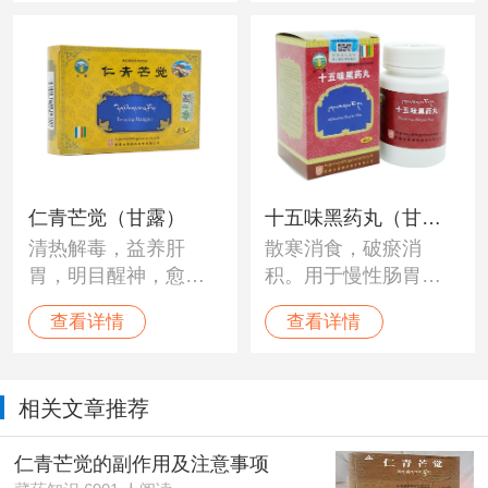
布"病，萎缩性胃炎，
热痛，消化不良，呃
各种中毒症；梅毒、
逆，吐泻胆汁，坏血
麻风，陈旧热病、炭
和烟汁样物，急腹
疽、疖痛，干黄水，
痛，黄水病。脏腑痞
化脓等。
瘤，食物中毒以及陈
旧内科疾病，浮肿，
水肿等。
仁青芒觉（甘露）
十五味黑药丸（甘
清热解毒，益养肝
散寒消食，破瘀消
露）
胃，明目醒神，愈
积。用于慢性肠胃
疮，滋补强身。用于
炎、胃出血、胃冷
查看详情
查看详情
自然毒、食物毒、配
痛、消化不良、食欲
制毒等各种中毒
不振、呕吐泄泻、腹
症。“培根木布”，消化
部有痞块及嗳气频
相关文章推荐
道溃疡，急慢性肠胃
作。
炎，萎缩性胃炎，腹
仁青芒觉的副作用及注意事项
水，麻风病等。