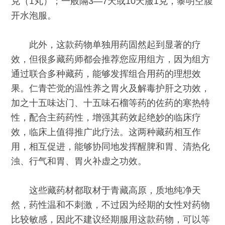
克（1丸）；一般隔3—7天或10天服1克，黎明空腹
开水泡服。
此外，这款药物单独用药固然起到显著的疗
效，但很多藏药师都会推荐您应用组方，因为组方
通过联合多种藏药，能够发挥组合用药的理想效
果。仁青芒觉的温性养之胃火及解毒护肝之功效，
加之十五味达门、十五味石榴等药的佐药的寒热特
性，配合主药药性，增强其药效起绝妙的临床疗
效，临床上值得推广此疗法。这两种藏药相互作
用，相互促进，能够协同地发挥醒脾和胃、清热化
浊、行气和胃、胃火补虚之功效。
这些藏药材都取材于青藏高原，质地纯净天
然，药性温和不刺激，不过因为经期的女性对药物
比较敏感，因此不建议经期服用这款药物，可以等