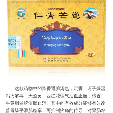
这款药物中的降香通腑泻热，沉香、诃子燥湿
泻火解毒，天竺黄、西红花理气活血止痛，檀香、
牛黄脂健脾涩肠止泻。其中的有效成分能够有效改
善胃肠平滑肌痉挛，可抑制疼痛的传导，对胃肠粘