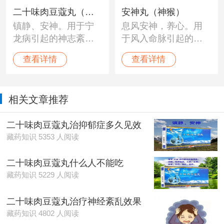
二十味肉豆蔻丸（金
安神丸（神猴）
镇静、安神。用于宁
息风安神，养心。用
珠雅砻）
龙病引起的神志紊
于风入命脉引起的神
乱，烦躁，精神恍
昏谵语，心悸颤抖，
查看详情
查看详情
惚，失眠，头晕，健
癫狂，哑结及其他精
忘，耳鸣，颤抖，惊
神障碍性疾病。
悸。
相关文章推荐
二十味肉豆蔻丸治抑郁症多久见效
藏药知识 5353 人阅读
二十味肉豆蔻丸什么人不能吃
藏药知识 5229 人阅读
二十味肉豆蔻丸治疗神经紊乱效果
藏药知识 4802 人阅读