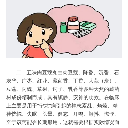
二十五味肉豆蔻丸由肉豆蔻、降香、沉香、石
灰华、广枣、红花、藏茴香、丁香、大蒜（炭）、
豆蔻、阿魏、草果、诃子、乳香等多种天然的藏药
材成份精制而成，具有镇静、安神的功效。在临床
上主要是用于"宁龙"病引起的神志紊乱、烦燥、精
神恍惚、失眠、头晕、健忘、耳鸣、颤抖、惊悸。
至于该药能否长期服用，这就需要根据实际情况而