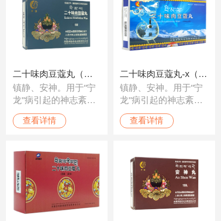
二十味肉豆蔻丸（神
二十味肉豆蔻丸-x（神
镇静、安神。用于"宁
镇静、安神。用于"宁
猴）
猴）
龙"病引起的神志紊
龙"病引起的神志紊
乱、烦燥、精神恍
乱、烦燥、精神恍
查看详情
查看详情
惚、失眠、头晕、健
惚、失眠、头晕、健
忘、耳鸣、颤抖、惊
忘、耳鸣、颤抖、惊
悸。
悸。