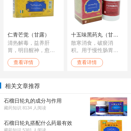
化脓等。
瘤，食物中毒以及陈
旧内科疾病，浮肿，
水肿等。
仁青芒觉（甘露）
十五味黑药丸（甘
清热解毒，益养肝
散寒消食，破瘀消
露）
胃，明目醒神，愈
积。用于慢性肠胃
疮，滋补强身。用于
炎、胃出血、胃冷
查看详情
查看详情
自然毒、食物毒、配
痛、消化不良、食欲
制毒等各种中毒
不振、呕吐泄泻、腹
症。“培根木布”，消化
部有痞块及嗳气频
相关文章推荐
道溃疡，急慢性肠胃
作。
炎，萎缩性胃炎，腹
石榴日轮丸的成分与作用
水，麻风病等。
藏药知识 8134 人阅读
石榴日轮丸搭配什么药最有效
藏药知识 5381 人阅读