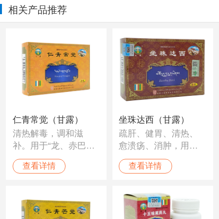
相关产品推荐
仁青常觉（甘露）
坐珠达西（甘露）
清热解毒，调和滋
疏肝、健胃、清热、
补。用于“龙、赤巴、
愈溃疡、消肿，用
培根"各病，陈旧性胃
于“木布”病迁延不愈、
查看详情
查看详情
肠炎、溃疡，“木
胃脘嘈杂、灼痛，肝
布"病，萎缩性胃炎，
热痛，消化不良，呃
各种中毒症；梅毒、
逆，吐泻胆汁，坏血
麻风，陈旧热病、炭
和烟汁样物，急腹
疽、疖痛，干黄水，
痛，黄水病。脏腑痞