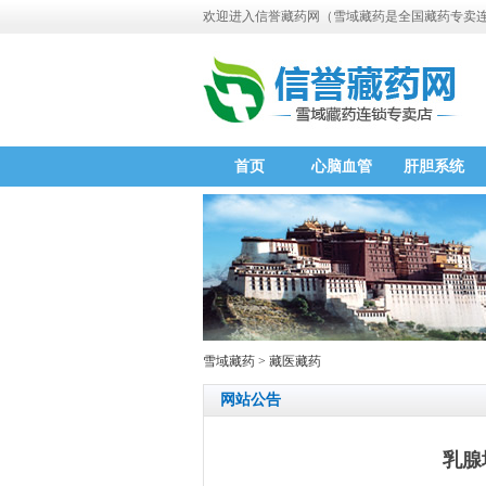
欢迎进入信誉
藏药网
（
雪域藏药
是全国藏药专卖
首页
心脑血管
肝胆系统
雪域藏药
>
藏医藏药
网站公告
乳腺