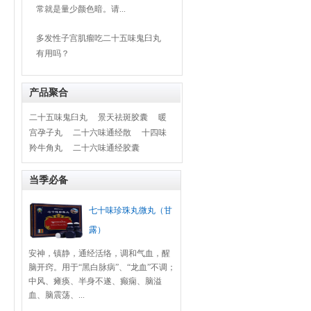
常就是量少颜色暗。请...
多发性子宫肌瘤吃二十五味鬼臼丸
有用吗？
产品聚合
二十五味鬼臼丸
景天祛斑胶囊
暖
宫孕子丸
二十六味通经散
十四味
羚牛角丸
二十六味通经胶囊
当季必备
七十味珍珠丸微丸（甘
露）
安神，镇静，通经活络，调和气血，醒
脑开窍。用于“黑白脉病”、“龙血”不调；
中风、瘫痪、半身不遂、癫痫、脑溢
血、脑震荡、...