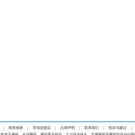
|
精美画册
|
雪域连锁店
|
法律声明
|
联系我们
|
投诉与建议
聚集奇正藏药、金诃藏药、藏药黄金组合、七十味珍珠丸、甘露藏药等藏药信息与问题