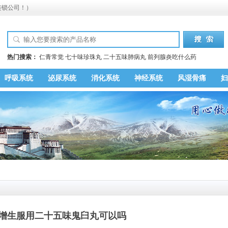
连锁公司！）
热门搜索：
仁青常觉
七十味珍珠丸
二十五味肺病丸
前列腺炎吃什么药
呼吸系统
泌尿系统
消化系统
神经系统
风湿骨痛
妇
增生服用二十五味鬼臼丸可以吗