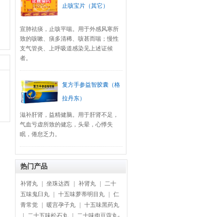
止咳宝片（其它）
宣肺祛痰，止咳平喘。用于外感风寒所
致的咳嗽、痰多清稀、咳甚而喘；慢性
支气管炎、上呼吸道感染见上述证候
者。
复方手参益智胶囊（格
拉丹东）
滋补肝肾，益精健脑。用于肝肾不足，
气血亏虚所致的健忘，头晕，心悸失
眠，倦怠乏力。
热门产品
补肾丸
|
坐珠达西
|
补肾丸
|
二十
五味鬼臼丸
|
十五味萝蒂明目丸
|
仁
青常觉
|
暖宫孕子丸
|
十五味黑药丸
|
二十五味松石丸
|
二十味肉豆蔻丸-