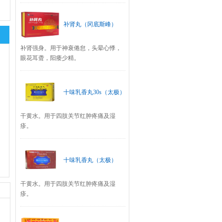
补肾丸（冈底斯峰）
补肾强身。用于神衰倦怠，头晕心悸，
眼花耳聋，阳痿少精。
十味乳香丸30s（太极）
干黄水。用于四肢关节红肿疼痛及湿
疹。
十味乳香丸（太极）
干黄水。用于四肢关节红肿疼痛及湿
疹。