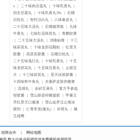
x
|
二十味肉豆蔻丸
|
十味乳香丸
|
回生甘露丸
|
十味乳香丸30s
|
石榴
日轮丸
|
智托洁白丸
|
八味秦皮丸
|
二十五味大汤丸
|
石榴健胃散
|
九味
牛黄丸
|
七味红花殊胜丸
|
青鹏软膏
|
二十五味大汤丸
|
消痛贴膏
|
十三
味菥蓂丸
|
十味龙胆花颗粒
|
红景天
胶囊
|
高原安胶囊
|
石榴日轮丸
|
二十五味鬼臼丸
|
十味乳香丸
|
十五
味龙胆花丸
|
十五味沉香丸
|
止咳宝
片
|
十三味菥蓂丸
|
景天祛斑胶囊
|
十四味羚牛角丸
|
夫毒萨皮肤抑菌膏
|
流感丸
|
金砂五淋丸
|
复方手参益
智胶囊
|
雪山肤诺抑菌凝胶
|
甲蕃王
丹红景天口服液
|
雪山金罗汉止痛涂
膜剂
|
仁青常觉(微丸)
|
补肾丸
|
藏
王雄鹰
|
招商合作
|
网站地图
解答.数十位执业药师提供免费藏药使用指导