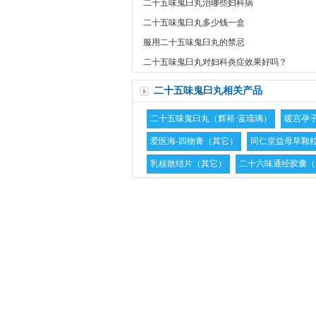
二十五味鬼臼丸治哪些妇科病
二十五味鬼臼丸多少钱一盒
服用二十五味鬼臼丸的禁忌
二十五味鬼臼丸对妇科炎症效果好吗？
二十五味鬼臼丸相关产品
二十五味鬼臼丸（辉裕·蓝琉璃）
暖宫孕
爱医海-四物膏（其它）
同仁堂益母草颗
乳核散结片（其它）
二十六味通经胶囊（