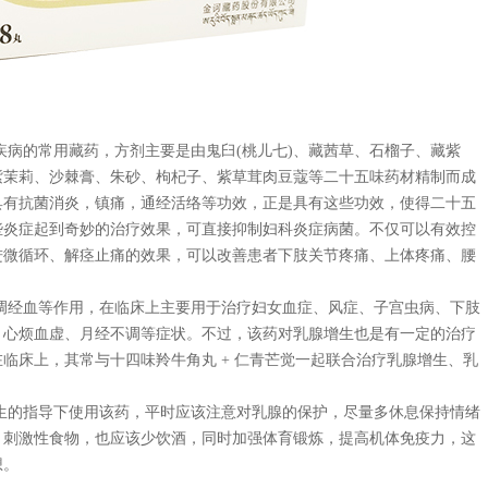
的常用藏药，方剂主要是由鬼臼(桃儿七)、藏茜草、石榴子、藏紫
紫茉莉、沙棘膏、朱砂、枸杞子、紫草茸肉豆蔻等二十五味药材精制而成
具有抗菌消炎，镇痛，通经活络等功效，正是具有这些功效，使得二十五
些炎症起到奇妙的治疗效果，可直接抑制妇科炎症病菌。不仅可以有效控
进微循环、解痉止痛的效果，可以改善患者下肢关节疼痛、上体疼痛、腰
调经血等作用，在临床上主要用于治疗妇女血症、风症、子宫虫病、下肢
、心烦血虚、月经不调等症状。不过，该药对乳腺增生也是有一定的治疗
临床上，其常与十四味羚牛角丸 + 仁青芒觉一起联合治疗乳腺增生、乳
的指导下使用该药，平时应该注意对乳腺的保护，尽量多休息保持情绪
、刺激性食物，也应该少饮酒，同时加强体育锻炼，提高机体免疫力，这
想。