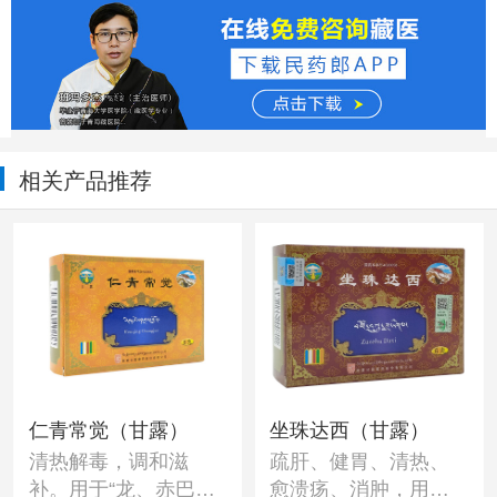
相关产品推荐
仁青常觉（甘露）
坐珠达西（甘露）
清热解毒，调和滋
疏肝、健胃、清热、
补。用于“龙、赤巴、
愈溃疡、消肿，用