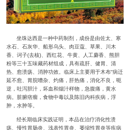
坐珠达西是一种中药制剂，成份是由佐太、寒
水石、石灰华、船形乌头、肉豆蔻、草果、川木
香、诃子(去核)、西红花、牛黄、人工麝香、熊胆
粉等三十五味藏药材组成，具有疏肝、健胃、清
热、愈溃疡、消肿功效。临床上主要用于木布”病迁
延不愈、胃脘嘈杂、灼痛，肝热痛，消化不良，呃
逆，吐泻胆汁，坏血和烟汁样物，急腹痛，黄水
病。脏腑痞瘤，食物中毒以及陈旧内科疾病，浮
肿，水肿等。
经长期临床实践证明，本品在治疗消化性溃
疡、慢性胃肠炎、浅表性胃炎、萎缩性胃炎等疾病