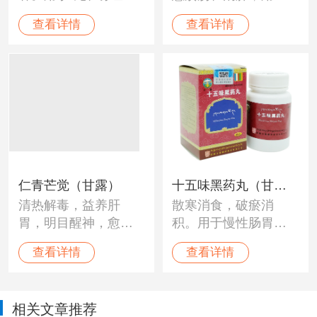
培根"各病，陈旧性胃
于“木布”病迁延不愈、
查看详情
查看详情
肠炎、溃疡，“木
胃脘嘈杂、灼痛，肝
布"病，萎缩性胃炎，
热痛，消化不良，呃
各种中毒症；梅毒、
逆，吐泻胆汁，坏血
麻风，陈旧热病、炭
和烟汁样物，急腹
疽、疖痛，干黄水，
痛，黄水病。脏腑痞
化脓等。
瘤，食物中毒以及陈
旧内科疾病，浮肿，
水肿等。
仁青芒觉（甘露）
十五味黑药丸（甘
清热解毒，益养肝
散寒消食，破瘀消
露）
胃，明目醒神，愈
积。用于慢性肠胃
疮，滋补强身。用于
炎、胃出血、胃冷
查看详情
查看详情
自然毒、食物毒、配
痛、消化不良、食欲
制毒等各种中毒
不振、呕吐泄泻、腹
症。“培根木布”，消化
部有痞块及嗳气频
相关文章推荐
道溃疡，急慢性肠胃
作。