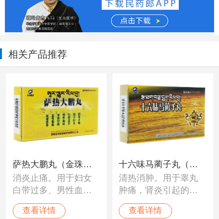
相关产品推荐
萨热大鹏丸（金珠雅
十六味马蔺子丸（金
消炎止痛。用于妇女
清热消肿。用于睾丸
砻）
珠雅砻）
白带过多、男性血
肿痛，肾炎引起的下
尿、寒热肾病、急性
肢肿痛，寒性肾病，
查看详情
查看详情
腹痛、尿道感染。
亦可用于睾丸结核。