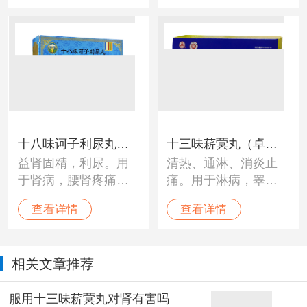
十八味诃子利尿丸
十三味菥蓂丸（卓玛
益肾固精，利尿。用
清热、通淋、消炎止
（甘露）
丹）
于肾病，腰肾疼痛，
痛。用于淋病，睾丸
尿频、小便混浊，糖
肿大，膀胱炎，腰痛
查看详情
查看详情
尿病，遗精。
等。
相关文章推荐
服用十三味菥蓂丸对肾有害吗