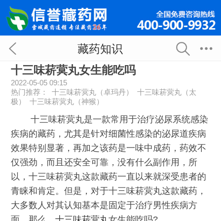
藏药知识
十三味菥蓂丸女生能吃吗
2022-05-05 09:15
热门推荐：
十三味菥蓂丸（卓玛丹）
十三味菥蓂丸（太
极）
十三味菥蓂丸（神猴）
十三味菥蓂丸是一款常用于治疗泌尿系统感染
疾病的藏药，尤其是针对细菌性感染的泌尿道疾病
效果特别显著，再加之该药是一味中成药，药效不
仅强劲，而且还安全可靠，没有什么副作用，所
以，十三味菥蓂丸这款藏药一直以来就深受患者的
青睐和肯定。但是，对于十三味菥蓂丸这款藏药，
大多数人对其认知基本是固定于治疗男性疾病方
面。那么，
十三味菥蓂丸
女生能吃吗?