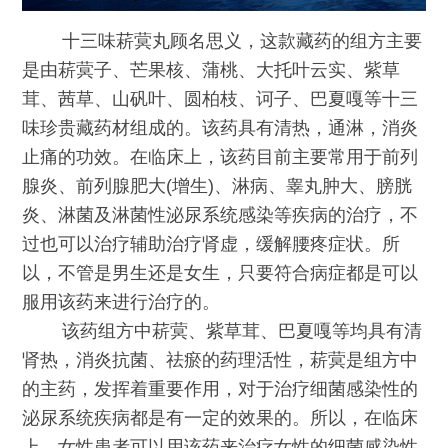
十三味菥蓂丸顾名思义，这款藏药的组方主要
是由菥蓂子、芒果核、蒲桃、大托叶云实、紫草
茸、茜草、山矾叶、圆柏枝、诃子、巴夏嘎等十三
味珍贵藏药材组成的。该药具有清热，通淋，消炎
止痛的功效。在临床上，该药目前主要常用于前列
腺炎、前列腺肥大(增生)、淋病、睾丸肿大、膀胱
炎、淋菌及淋菌性泌尿系统感染等疾病的治疗，不
过也可以治疗辅助治疗肾虚，缓解腰疼症状。所
以，不管是男生还是女生，只要符合病症都是可以
服用该药来进行治疗的。
该药组方中菥蓂、紫草茸、巴夏嘎等均具有清
肾热，消炎抗菌、祛瘀的药理活性，菥蓂是组方中
的主药，发挥着重要作用，对于治疗细菌感染性的
泌尿系统疾病都是有一定的效果的。所以，在临床
上，女性患者可以用该药来治疗女性的细菌感染性