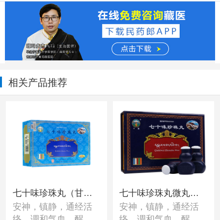
相关产品推荐
七十味珍珠丸（甘
七十味珍珠丸微丸
安神，镇静，通经活
安神，镇静，通经活
露）
（甘露）
络，调和气血，醒脑
络，调和气血，醒脑