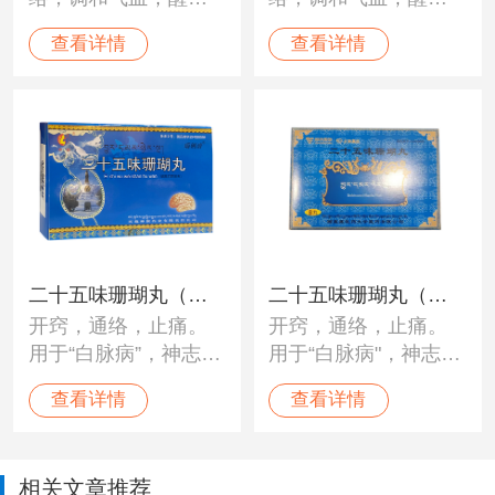
开窍。用于“黑白脉
开窍。用于“黑白脉
查看详情
查看详情
病”、“龙血”不调；中
病”、“龙血”不调；中
风、瘫痪、半身不
风、瘫痪、半身不
遂、癫痫、脑溢血、
遂、癫痫、脑溢血、
脑震荡、心脏病、高
脑震荡、心脏病、高
血压及神经性障碍。
血压及神经性障碍。
二十五味珊瑚丸（神
二十五味珊瑚丸（太
开窍，通络，止痛。
开窍，通络，止痛。
猴）
极）
用于“白脉病”，神志不
用于“白脉病"，神志不
清，身体麻木，头昏
清，身体麻木，头昏
查看详情
查看详情
目眩，脑部疼痛，血
目眩，脑部疼痛，血
压不调，头痛，癫
压不调，头痛，癫痫
痫，及各种神经性疼
及各种神经性疼痛。
相关文章推荐
痛。