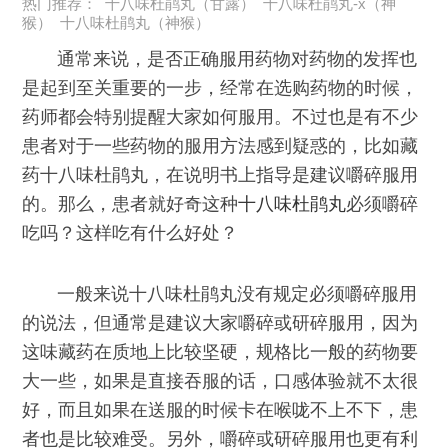
热门推荐：
十八味杜鹃丸（甘露）
十八味杜鹃丸-x（神
猴）
十八味杜鹃丸（神猴）
通常来说，是否正确服用药物对药物的发挥也
是起到至关重要的一步，经常在选购药物的时候，
药师都会特别提醒大家如何服用。不过也是有不少
患者对于一些药物的服用方法感到疑惑的，比如藏
药十八味杜鹃丸，在说明书上指导是建议嚼碎服用
的。那么，患者就好奇这种
十八味杜鹃丸
必须嚼碎
吃吗？这样吃有什么好处？
一般来说十八味杜鹃丸没有规定必须嚼碎服用
的说法，但通常是建议大家嚼碎或研碎服用，因为
这味藏药在质地上比较坚硬，规格比一般的药物要
大一些，如果是直接吞服的话，口感体验就不太很
好，而且如果在送服的时候卡在喉咙不上不下，患
者也是比较难受。另外，嚼碎或研碎服用也更有利