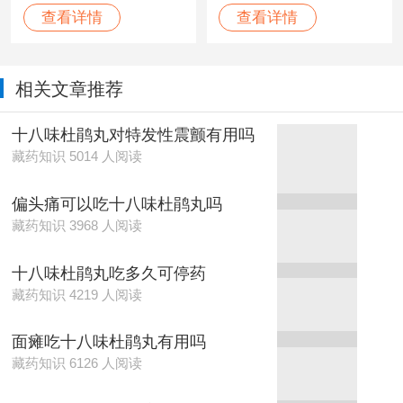
清，身体麻木，头昏
清，身体麻木，头昏
查看详情
查看详情
目眩，脑部疼痛，血
目眩，脑部疼痛，血
压不调，头痛，癫
压不调，头痛，癫痫
痫，及各种神经性疼
及各种神经性疼痛。
相关文章推荐
痛。
十八味杜鹃丸对特发性震颤有用吗
藏药知识 5014 人阅读
偏头痛可以吃十八味杜鹃丸吗
藏药知识 3968 人阅读
十八味杜鹃丸吃多久可停药
藏药知识 4219 人阅读
面瘫吃十八味杜鹃丸有用吗
藏药知识 6126 人阅读