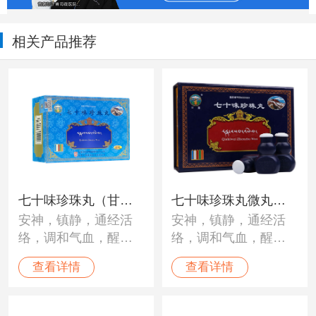
相关产品推荐
七十味珍珠丸（甘
七十味珍珠丸微丸
安神，镇静，通经活
安神，镇静，通经活
露）
（甘露）
络，调和气血，醒脑
络，调和气血，醒脑
开窍。用于“黑白脉
开窍。用于“黑白脉
查看详情
查看详情
病”、“龙血”不调；中
病”、“龙血”不调；中
风、瘫痪、半身不
风、瘫痪、半身不
遂、癫痫、脑溢血、
遂、癫痫、脑溢血、