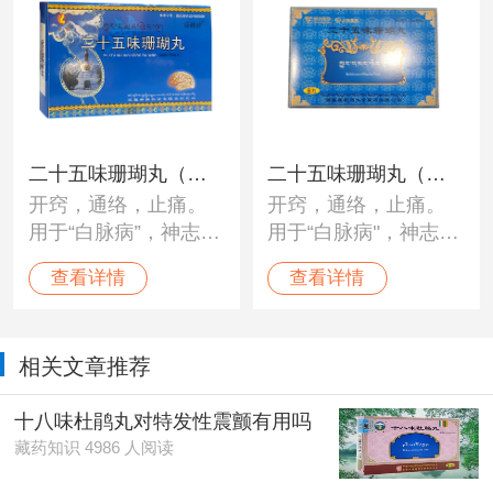
脑震荡、心脏病、高
脑震荡、心脏病、高
血压及神经性障碍。
血压及神经性障碍。
二十五味珊瑚丸（神
二十五味珊瑚丸（太
开窍，通络，止痛。
开窍，通络，止痛。
猴）
极）
用于“白脉病”，神志不
用于“白脉病"，神志不
清，身体麻木，头昏
清，身体麻木，头昏
查看详情
查看详情
目眩，脑部疼痛，血
目眩，脑部疼痛，血
压不调，头痛，癫
压不调，头痛，癫痫
痫，及各种神经性疼
及各种神经性疼痛。
相关文章推荐
痛。
十八味杜鹃丸对特发性震颤有用吗
藏药知识 4986 人阅读