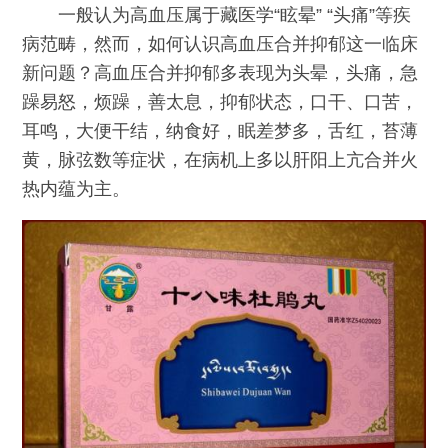
一般认为高血压属于藏医学“眩晕” “头痛”等疾
病范畴，然而，如何认识高血压合并抑郁这一临床
新问题？高血压合并抑郁多表现为头晕，头痛，急
躁易怒，烦躁，善太息，抑郁状态，口干、口苦，
耳鸣，大便干结，纳食好，眠差梦多，舌红，苔薄
黄，脉弦数等症状，在病机上多以肝阳上亢合并火
热内蕴为主。