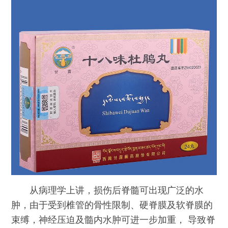
从病理学上讲，损伤后脊髓可出现广泛的水
肿，由于受到椎管的骨性限制、硬脊膜及软脊膜的
束缚，神经压迫及髓内水肿可进一步加重， 导致脊