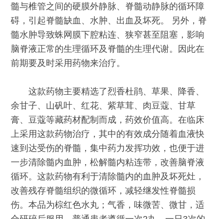
髓与椎管之间的硬膜外静脉、脊髓动静脉的循环障
碍，引起脊髓缺血、水肿、出血及坏死。 另外，脊
髓水肿导致蛛网膜下腔粘连、狭窄甚至阻塞，影响
脑脊液正常的生理循环及脊髓的生理代谢。因此在
前期要及时采用药物来治疗。
这款药物主要精选了烈香杜鹃、草果、降香、
余甘子、山矾叶、红花、紫草茸、肉豆蔻、甘草
膏、豆蔻等藏药材配制而成，药效价值高。在临床
上采用这款药物治疗，其中的有效成分随着血液快
速到达受伤的脊髓，集中药力发挥功效，也便于进
一步清除髓内血肿，松解髓内粘连带，改善脑脊液
循环。这款药物有利于清除髓内的血肿及坏死灶，
改善残存脊髓组织的微循环，减轻继发性脊髓损
伤。本品为棕红色水丸；气香，味微苦、微甘，适