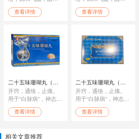
开窍。用于“黑白脉
开窍。用于“黑白脉
查看详情
查看详情
病”、“龙血”不调；中
病”、“龙血”不调；中
风、瘫痪、半身不
风、瘫痪、半身不
遂、癫痫、脑溢血、
遂、癫痫、脑溢血、
脑震荡、心脏病、高
脑震荡、心脏病、高
血压及神经性障碍。
血压及神经性障碍。
二十五味珊瑚丸（神
二十五味珊瑚丸（太
开窍，通络，止痛。
开窍，通络，止痛。
猴）
极）
用于“白脉病”，神志不
用于“白脉病"，神志不
清，身体麻木，头昏
清，身体麻木，头昏
查看详情
查看详情
目眩，脑部疼痛，血
目眩，脑部疼痛，血
压不调，头痛，癫
压不调，头痛，癫痫
痫，及各种神经性疼
及各种神经性疼痛。
相关文章推荐
痛。