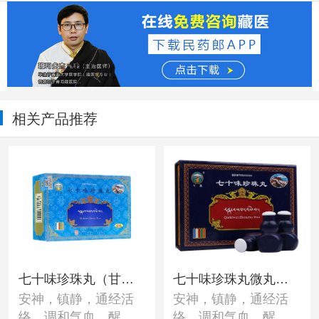
相关产品推荐
七十味珍珠丸（甘
七十味珍珠丸微丸
安神，镇静，通经活
安神，镇静，通经活
露）
（甘露）
络，调和气血，醒脑
络，调和气血，醒脑